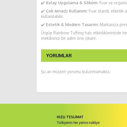
✔️
Kolay Uygulama & Söküm:
Fuar ve organiz
✔️
Çok Amaçlı Kullanım:
Fuar standı, etkinlik
kullanılabilir.
✔️
Estetik & Modern Tasarım:
Markanıza prest
Ürgüp Rainbow Tufting halı, etkinliklerinizde
mekânınızı bir adım öne çıkarır.
YORUMLAR
Şu an müşteri yorumu bulunmamakta.
HIZLI TESLİMAT
Türkiyenin her yerine nakliye