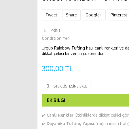
Tweet
Share
Google+
Pinterest
PRINT
Condition
Yeni
Ürgüp Rainbow Tufting halı, canlı renkleri ve day
dikkat çekici bir zemin çözümüdür.
300,00 TL
İSTEK LISTESINE EKLE
EK BILGI
✔️
Canlı Renkler:
Etkinliklerde dikkat çekici görs
✔️
Dayanıklı Tufting Yapısı:
Yoğun insan trafiğ