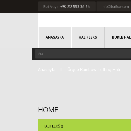
Bizi Arayın
+90 212 553 36 36
info@forfloor.com
ANASAYFA
HALIFLEKS
BUKLE HAL
Anasayfa
>
Ürgüp Rainbow Tufting Halı
HOME
HALIFLEKS (
)