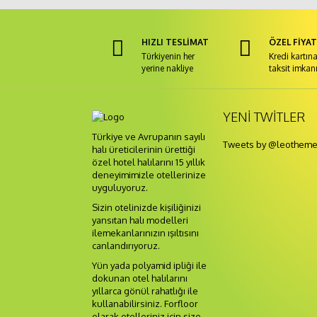
HIZLI TESLİMAT
ÖZEL FİYA
Türkiyenin her
Kredi kartın
yerine nakliye
taksit imkan
YENI TWITLER
Türkiye ve Avrupanın sayılı
Tweets by @leothem
halı üreticilerinin ürettiği
özel hotel halılarını 15 yıllık
deneyimimizle otellerinize
uyguluyoruz.
Sizin otelinizde kişiliğinizi
yansıtan halı modelleri
ilemekanlarınızın ışıltısını
canlandırıyoruz.
Yün yada polyamid ipliği ile
dokunan otel halılarını
yıllarca gönül rahatlığı ile
kullanabilirsiniz. Forfloor
olarak otelleriniz için size